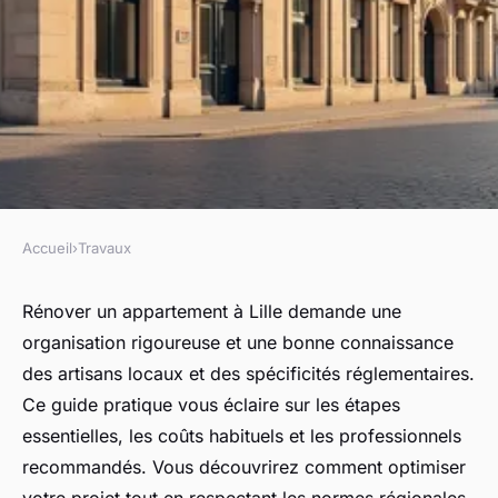
Accueil
›
Travaux
TRAVAUX
Bien préparer sa rénovation
Rénover un appartement à Lille demande une
organisation rigoureuse et une bonne connaissance
d'appartement à Lille
des artisans locaux et des spécificités réglementaires.
Ce guide pratique vous éclaire sur les étapes
Capucine
•
2 décembre 2025
•
9 min de lecture
essentielles, les coûts habituels et les professionnels
recommandés. Vous découvrirez comment optimiser