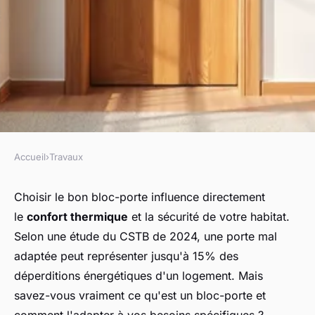
Accueil
›
Travaux
TRAVAUX
Le guide essentiel pour choisir
Choisir le bon bloc-porte influence directement
le
confort thermique
et la sécurité de votre habitat.
votre bloc porte parfait
Selon une étude du CSTB de 2024, une porte mal
adaptée peut représenter jusqu'à 15% des
Capucine
•
19 décembre 2025
•
7 min de lecture
déperditions énergétiques d'un logement. Mais
savez-vous vraiment ce qu'est un bloc-porte et