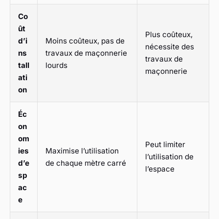
Co
ût
Plus coûteux,
d’i
Moins coûteux, pas de
nécessite des
ns
travaux de maçonnerie
travaux de
tall
lourds
maçonnerie
ati
on
Éc
on
om
Peut limiter
ies
Maximise l’utilisation
l’utilisation de
d’e
de chaque mètre carré
l’espace
sp
ac
e