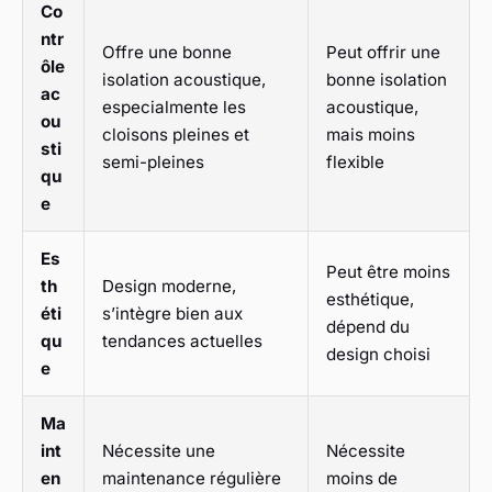
Co
ntr
Offre une bonne
Peut offrir une
ôle
isolation acoustique,
bonne isolation
ac
especialmente les
acoustique,
ou
cloisons pleines et
mais moins
sti
semi-pleines
flexible
qu
e
Es
Peut être moins
th
Design moderne,
esthétique,
éti
s’intègre bien aux
dépend du
qu
tendances actuelles
design choisi
e
Ma
int
Nécessite une
Nécessite
en
maintenance régulière
moins de