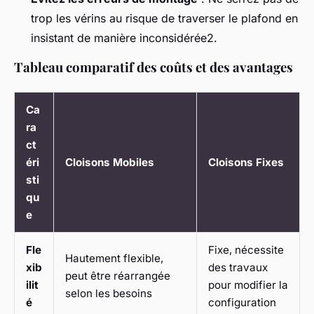
trop les vérins au risque de traverser le plafond en
insistant de manière inconsidérée2.
Tableau comparatif des coûts et des avantages
Ca
ra
ct
éri
Cloisons Mobiles
Cloisons Fixes
sti
qu
e
Fle
Fixe, nécessite
Hautement flexible,
xib
des travaux
peut être réarrangée
ilit
pour modifier la
selon les besoins
é
configuration