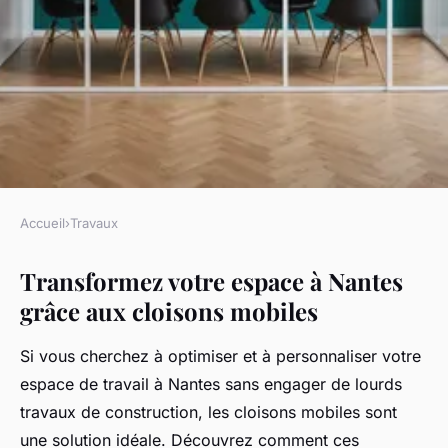
Accueil
›
Travaux
TRAVAUX
Transformez votre espace à Nantes
Transformez votre espace à
grâce aux cloisons mobiles
nantes grâce aux cloisons
mobiles
Si vous cherchez à optimiser et à personnaliser votre
espace de travail à Nantes sans engager de lourds
Capucine
•
5 février 2025
•
9 min de lecture
travaux de construction, les cloisons mobiles sont
une solution idéale. Découvrez comment ces