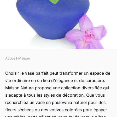
Accueil
›
Maison
MAISON
Maison natura : trouvez le
Choisir le vase parfait peut transformer un espace de
vie ordinaire en un lieu d'élégance et de caractère.
vase parfait pour votre espace
Maison Natura propose une collection diversifiée qui
s'adapte à tous les styles de décoration. Que vous
Capucine
•
3 janvier 2025
•
3 min de lecture
recherchiez un vase en paulownia naturel pour des
fleurs séchées ou des votives colorées pour égayer