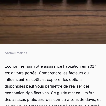
Accueil
›
Maison
MAISON
Devis assurance habitation :
Économiser sur votre assurance habitation en 2024
est à votre portée. Comprendre les facteurs qui
les clés pour économiser en
influencent les coûts et explorer les options
2024
disponibles peut vous permettre de réaliser des
économies significatives. Ce guide met en lumière
Capucine
•
27 décembre 2024
•
3 min de lecture
des astuces pratiques, des comparaisons de devis, et