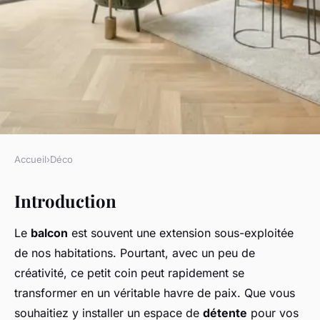
Accueil
›
Déco
DÉCO
Introduction
Comment aménager un balcon
pour en faire un espace de
Le
balcon
est souvent une extension sous-exploitée
détente et de travail?
de nos habitations. Pourtant, avec un peu de
créativité, ce petit coin peut rapidement se
Capucine
•
7 octobre 2024
•
6 min de lecture
transformer en un véritable havre de paix. Que vous
souhaitiez y installer un espace de
détente
pour vos