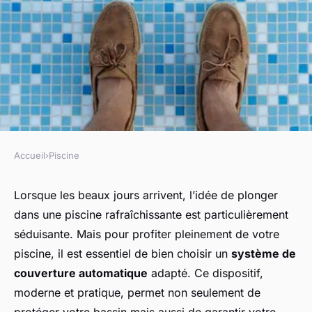
Accueil
›
Piscine
PISCINE
Quels sont les critères pour
Lorsque les beaux jours arrivent, l’idée de plonger
dans une piscine rafraîchissante est particulièrement
choisir une piscine avec un
séduisante. Mais pour profiter pleinement de votre
système de couverture
piscine, il est essentiel de bien choisir un
système de
automatique?
couverture automatique
adapté. Ce dispositif,
moderne et pratique, permet non seulement de
Capucine
•
7 octobre 2024
•
7 min de lecture