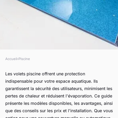
Accueil
›
Piscine
PISCINE
Les volets piscine : guide des
Les volets piscine offrent une protection
indispensable pour votre espace aquatique. Ils
modèles et prix à connaître
garantissent la sécurité des utilisateurs, minimisent les
pertes de chaleur et réduisent l'évaporation. Ce guide
Capucine
•
27 février 2025
•
6 min de lecture
présente les modèles disponibles, les avantages, ainsi
que des conseils sur les prix et l'installation. Que vous