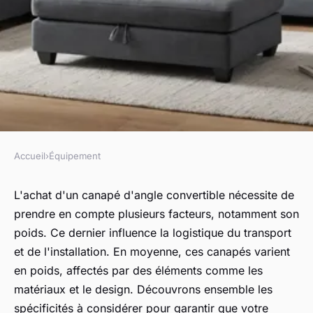
Accueil
›
Équipement
ÉQUIPEMENT
Poids moyen d'un canapé
L'achat d'un canapé d'angle convertible nécessite de
prendre en compte plusieurs facteurs, notamment son
d'angle convertible : ce qu'il
poids. Ce dernier influence la logistique du transport
faut savoir
et de l'installation. En moyenne, ces canapés varient
en poids, affectés par des éléments comme les
Capucine
•
13 décembre 2024
•
4 min de lecture
matériaux et le design. Découvrons ensemble les
spécificités à considérer pour garantir que votre