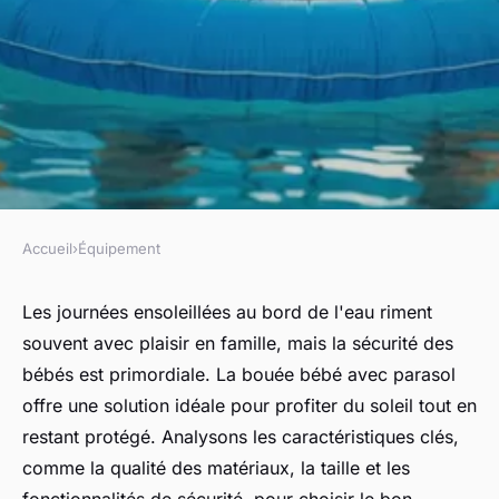
Accueil
›
Équipement
ÉQUIPEMENT
Bouée bébé avec parasol :
Les journées ensoleillées au bord de l'eau riment
souvent avec plaisir en famille, mais la sécurité des
amusez-vous en toute sécurité
bébés est primordiale. La bouée bébé avec parasol
!
offre une solution idéale pour profiter du soleil tout en
restant protégé. Analysons les caractéristiques clés,
Capucine
•
20 janvier 2025
•
4 min de lecture
comme la qualité des matériaux, la taille et les