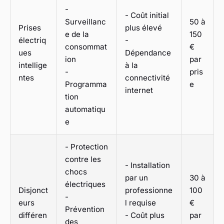
-
- Coût initial
Surveillanc
50 à
Prises
plus élevé
e de la
150
électriq
-
consommat
€
ues
Dépendance
ion
par
intellige
à la
-
pris
ntes
connectivité
Programma
e
internet
tion
automatiqu
e
- Protection
contre les
- Installation
chocs
par un
30 à
électriques
Disjonct
professionne
100
-
eurs
l requise
€
Prévention
différen
- Coût plus
par
des