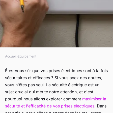
Accueil
›
Équipement
ÉQUIPEMENT
Maximisez la sécurité et
Êtes-vous sûr que vos prises électriques sont à la fois
sécuritaires et efficaces ? Si vous avez des doutes,
l'efficacité de vos prises
vous n'êtes pas seul. La sécurité électrique est un
électriques
sujet crucial qui mérite notre attention, et c'est
pourquoi nous allons explorer comment
maximiser la
Capucine
•
4 février 2025
•
8 min de lecture
sécurité et l'efficacité de vos prises électriques
. Dans