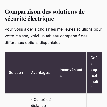
Comparaison des solutions de
sécurité électrique
Pour vous aider à choisir les meilleures solutions pour
votre maison, voici un tableau comparatif des
différentes options disponibles :
Coû
t
Inconvénient
app
Solution
Avantages
s
roxi
mati
f
- Contrôle à
distance