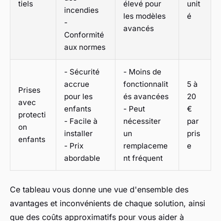
tiels
élevé pour
unit
incendies
les modèles
é
-
avancés
Conformité
aux normes
- Sécurité
- Moins de
accrue
fonctionnalit
5 à
Prises
pour les
és avancées
20
avec
enfants
- Peut
€
protecti
- Facile à
nécessiter
par
on
installer
un
pris
enfants
- Prix
remplaceme
e
abordable
nt fréquent
Ce tableau vous donne une vue d'ensemble des
avantages et inconvénients de chaque solution, ainsi
que des coûts approximatifs pour vous aider à