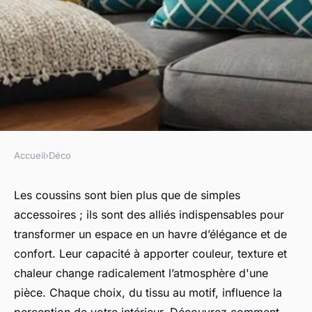
Accueil
›
Déco
DÉCO
Coussins : transformez votre
Les coussins sont bien plus que de simples
accessoires ; ils sont des alliés indispensables pour
espace avec élégance et
transformer un espace en un havre d’élégance et de
confort
confort. Leur capacité à apporter couleur, texture et
chaleur change radicalement l’atmosphère d'une
Capucine
•
12 février 2025
•
6 min de lecture
pièce. Chaque choix, du tissu au motif, influence la