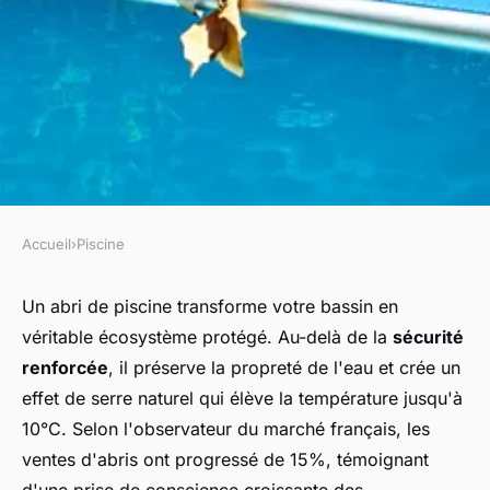
Accueil
›
Piscine
PISCINE
Abris de piscine : découvrez la
Un abri de piscine transforme votre bassin en
véritable écosystème protégé. Au-delà de la
sécurité
solution adaptée à votre jardin
renforcée
, il préserve la propreté de l'eau et crée un
effet de serre naturel qui élève la température jusqu'à
Capucine
•
9 décembre 2025
•
8 min de lecture
10°C. Selon l'observateur du marché français, les
ventes d'abris ont progressé de 15%, témoignant