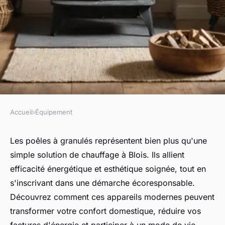
Accueil
›
Équipement
ÉQUIPEMENT
Découvrez les avantages des
Les poêles à granulés représentent bien plus qu'une
simple solution de chauffage à Blois. Ils allient
poêles à granulés à Blois
efficacité énergétique et esthétique soignée, tout en
s'inscrivant dans une démarche écoresponsable.
Capucine
•
14 mars 2025
•
3 min de lecture
Découvrez comment ces appareils modernes peuvent
transformer votre confort domestique, réduire vos