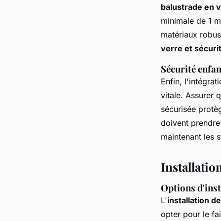
balustrade en 
minimale de 1 mè
matériaux robust
verre et sécuri
Sécurité enfan
Enfin, l'intégra
vitale. Assurer 
sécurisée protè
doivent prendre
maintenant les 
Installatio
Options d'inst
L'
installation d
opter pour le fa