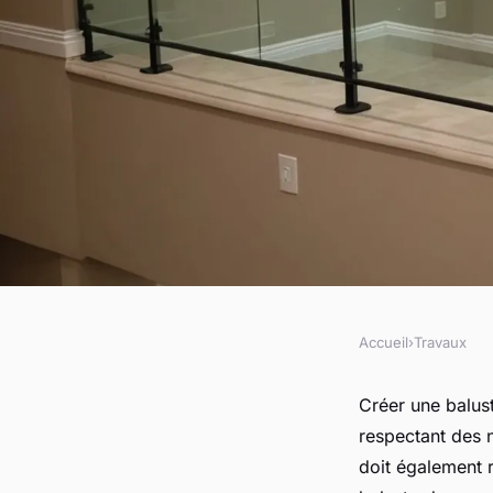
Accueil
›
Travaux
TRAVAUX
Créer votre balustrad
Créer une balust
respectant des n
et sécurité sur mes
doit également 