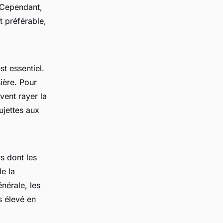
 Cependant,
nt préférable,
st essentiel.
sière. Pour
vent rayer la
ujettes aux
s dont les
de la
nérale, les
s élevé en