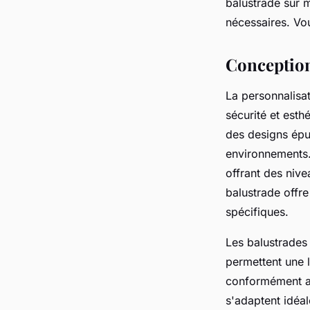
balustrade sur m
nécessaires. Vou
Capucine
•
29 décembre 2024
•
4 min de lecture
Conception
La personnalisat
sécurité et esth
des designs épu
environnements. 
offrant des nive
balustrade offre
spécifiques.
Les balustrades 
permettent une l
conformément au
s'adaptent idéal