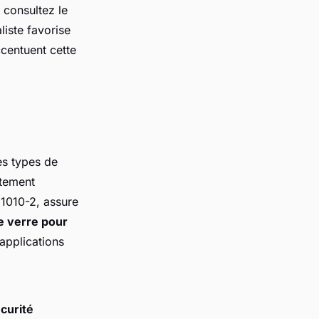
 consultez le
liste favorise
ccentuent cette
es types de
tement
 1010-2, assure
e verre pour
 applications
curité