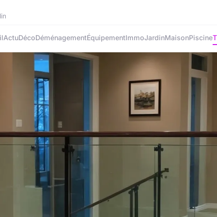
din
l
Actu
Déco
Déménagement
Équipement
Immo
Jardin
Maison
Piscine
T