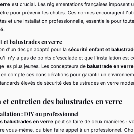
verre
est crucial. Les réglementations françaises imposent 
tre pour prévenir les chutes. Ces normes encouragent l'util
es et une installation professionnelle, essentielle pour tout
té
.
t et balustrades en verre
tion d'un design adapté pour la
sécurité enfant et balustra
qu'il n'y a pas de points d'escalade et que l'installation est
ge les plus jeunes. Les concepteurs de
balustrade en verr
 en compte ces considérations pour garantir un environnem
standards élevés de sécurité des balustrades en verre mode
n et entretien des balustrades en verre
allation : DIY ou professionnel
es balustrades en verre
peut se faire de deux manières : 
ire vous-même, ou bien faire appel à un professionnel. Choisi