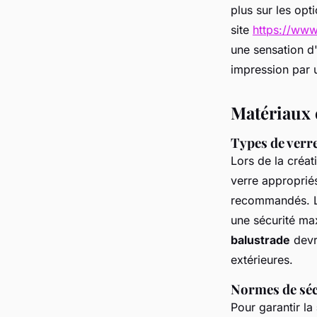
plus sur les opt
site
https://www
une sensation d'
impression par u
Matériaux e
Types de verr
Lors de la créa
verre appropriés
recommandés. Le
une sécurité ma
balustrade
devra
extérieures.
Normes de sécu
Pour garantir la