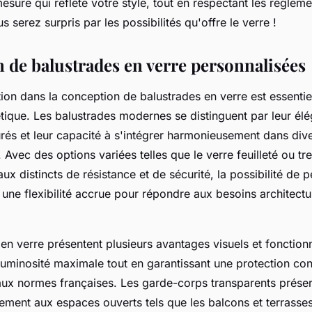
esure qui reflète votre style, tout en respectant les régleme
s serez surpris par les possibilités qu'offre le verre !
 de balustrades en verre personnalisées
ion dans la conception de balustrades en verre est essentiel
étique. Les balustrades modernes se distinguent par leur él
rés et leur capacité à s'intégrer harmonieusement dans div
Avec des options variées telles que le verre feuilleté ou t
aux distincts de résistance et de sécurité, la possibilité de 
 une flexibilité accrue pour répondre aux besoins architect
en verre présentent plusieurs avantages visuels et fonctionn
uminosité maximale tout en garantissant une protection cont
x normes françaises. Les garde-corps transparents préserv
ement aux espaces ouverts tels que les balcons et terrasses