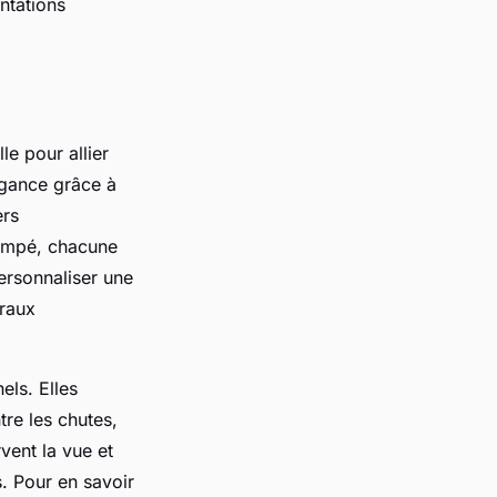
ntations
le pour allier
égance grâce à
ers
rempé, chacune
personnaliser une
uraux
els. Elles
re les chutes,
ent la vue et
. Pour en savoir