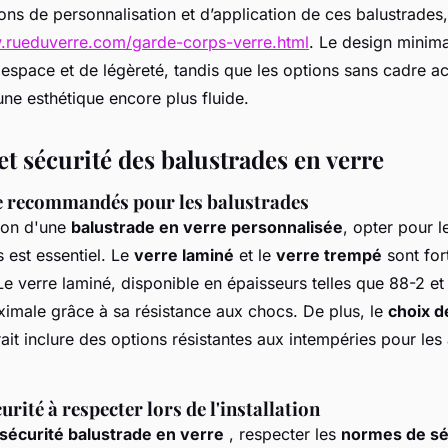
ions de personnalisation et d’application de ces balustrades,
.rueduverre.com/garde-corps-verre.html
. Le design minima
espace et de légèreté, tandis que les options sans cadre a
ne esthétique encore plus fluide.
t sécurité des balustrades en verre
e recommandés pour les balustrades
tion d'une
balustrade en verre personnalisée
, opter pour l
 est essentiel. Le
verre laminé
et le
verre trempé
sont for
 verre laminé, disponible en épaisseurs telles que 88-2 et
ximale grâce à sa résistance aux chocs. De plus, le
choix d
it inclure des options résistantes aux intempéries pour les
rité à respecter lors de l'installation
sécurité balustrade en verre
, respecter les
normes de sé