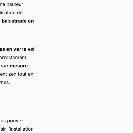
une hauteur
isation de
e
balustrade en
des en verre
est
 correctement
e sur mesure
ent zen tout en
rnes.
vous pouvez
r l’installation