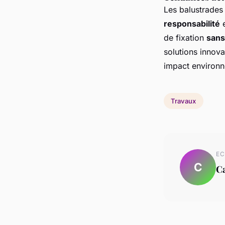
Les balustrades
responsabilité
e
de fixation
sans
solutions innova
impact environn
Travaux
EC
C
C