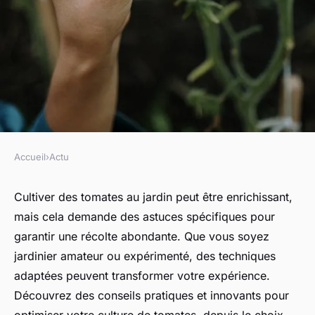
Accueil
›
Actu
ACTU
Les meilleures astuces pour
Cultiver des tomates au jardin peut être enrichissant,
mais cela demande des astuces spécifiques pour
réussir la culture de tomates
garantir une récolte abondante. Que vous soyez
au jardin
jardinier amateur ou expérimenté, des techniques
adaptées peuvent transformer votre expérience.
Capucine
•
12 janvier 2025
•
10 min de lecture
Découvrez des conseils pratiques et innovants pour