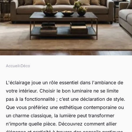
Accueil
›
Déco
DÉCO
Luminaire : illuminez votre
L'éclairage joue un rôle essentiel dans l'ambiance de
votre intérieur. Choisir le bon luminaire ne se limite
intérieur avec style et élégance
pas à la fonctionnalité ; c’est une déclaration de style.
Que vous préfériez une esthétique contemporaine ou
Capucine
•
6 janvier 2025
•
3 min de lecture
un charme classique, la lumière peut transformer
n'importe quelle pièce. Découvrez comment allier